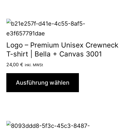
auf
der
Produktseite
Dieses
gewählt
Produkt
werden
weist
Logo – Premium Unisex Crewneck
mehrere
T-shirt | Bella + Canvas 3001
Varianten
24,00
€
inkl. MWSt
auf.
Die
Ausführung wählen
Optionen
können
auf
der
Dieses