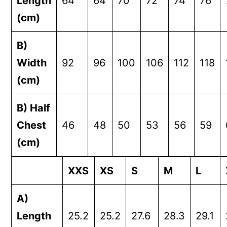
Length
64
64
70
72
74
76
(cm)
B)
Width
92
96
100
106
112
118
(cm)
B) Half
Chest
46
48
50
53
56
59
(cm)
XXS
XS
S
M
L
A)
Length
25.2
25.2
27.6
28.3
29.1