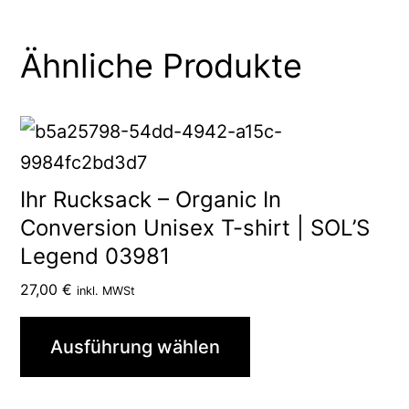
Ähnliche Produkte
Dieses
Produkt
weist
Ihr Rucksack – Organic In
mehrere
Conversion Unisex T-shirt | SOL’S
Legend 03981
Varianten
auf.
27,00
€
inkl. MWSt
Die
Ausführung wählen
Optionen
können