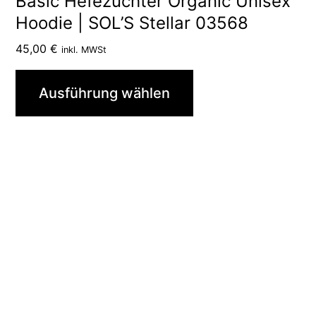
Basic Hefezüchter Organic Unisex
mehrere
Hoodie | SOL’S Stellar 03568
Varianten
45,00
€
inkl. MWSt
auf.
Die
Ausführung wählen
Optionen
können
auf
der
Produktseite
gewählt
werden