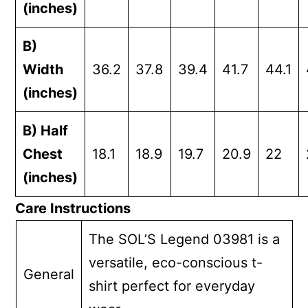
(inches)
B)
Width
36.2
37.8
39.4
41.7
44.1
(inches)
B) Half
Chest
18.1
18.9
19.7
20.9
22
(inches)
Care Instructions
The SOL’S Legend 03981 is a
versatile, eco-conscious t-
General
shirt perfect for everyday