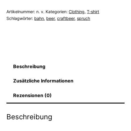
Conversion
Artikelnummer:
n. v.
Kategorien:
Clothing
,
T-shirt
Unisex
Schlagwörter:
bahn
,
beer
,
craftbeer
,
spruch
T-
shirt
|
SOL'S
Legend
Beschreibung
03981
Menge
Zusätzliche Informationen
Rezensionen (0)
Beschreibung