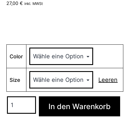
27,00
€
inkl. MWSt
Color
Leeren
Size
Bahn
In den Warenkorb
-
Organic
In