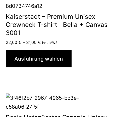
Produktseite
Produkt
gewählt
weist
Kaiserstadt – Premium Unisex
werden
mehrere
Crewneck T-shirt | Bella + Canvas
3001
Varianten
auf.
Preisspanne:
22,00
€
–
31,00
€
inkl. MWSt
22,00 €
Die
bis
Ausführung wählen
Optionen
31,00 €
können
auf
der
Produktseite
Dieses
gewählt
Produkt
werden
weist