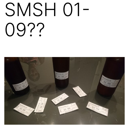
SMSH 01-
09??